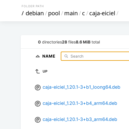
FOLDER PATH
/
debian
/
pool
/
main
/
c
/
caja-eiciel
/
0
directories
28
files
8.6 MiB
total
NAME
UP
caja-eiciel_1.20.1-3+b1_loong64.deb
caja-eiciel_1.20.1-3+b4_arm64.deb
caja-eiciel_1.20.1-3+b3_arm64.deb