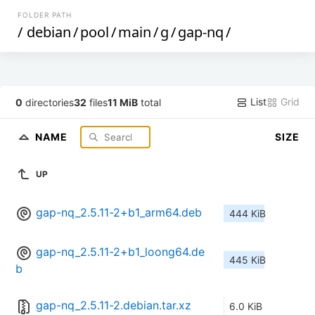
FOLDER PATH
/
debian
/
pool
/
main
/
g
/
gap-nq
/
List
Grid
0
directories
32
files
11 MiB
total
NAME
SIZE
UP
gap-nq_2.5.11-2+b1_arm64.deb
444 KiB
gap-nq_2.5.11-2+b1_loong64.de
445 KiB
b
gap-nq_2.5.11-2.debian.tar.xz
6.0 KiB