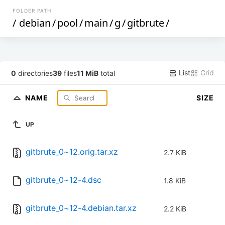
FOLDER PATH
/
debian
/
pool
/
main
/
g
/
gitbrute
/
List
Grid
0
directories
39
files
11 MiB
total
NAME
SIZE
UP
gitbrute_0~12.orig.tar.xz
2.7 KiB
gitbrute_0~12-4.dsc
1.8 KiB
gitbrute_0~12-4.debian.tar.xz
2.2 KiB