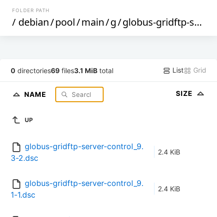
FOLDER PATH
/
debian
/
pool
/
main
/
g
/
globus-gridftp-server-control
List
Grid
0
directories
69
files
3.1 MiB
total
SIZE
NAME
UP
globus-gridftp-server-control_9.
2.4 KiB
3-2.dsc
globus-gridftp-server-control_9.
2.4 KiB
1-1.dsc