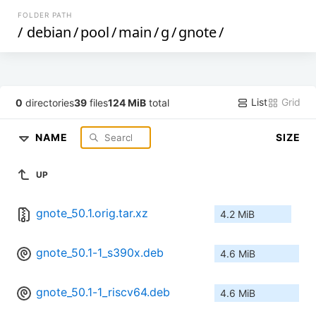
FOLDER PATH
/
debian
/
pool
/
main
/
g
/
gnote
/
List
Grid
0
directories
39
files
124 MiB
total
NAME
SIZE
UP
gnote_50.1.orig.tar.xz
4.2 MiB
gnote_50.1-1_s390x.deb
4.6 MiB
gnote_50.1-1_riscv64.deb
4.6 MiB