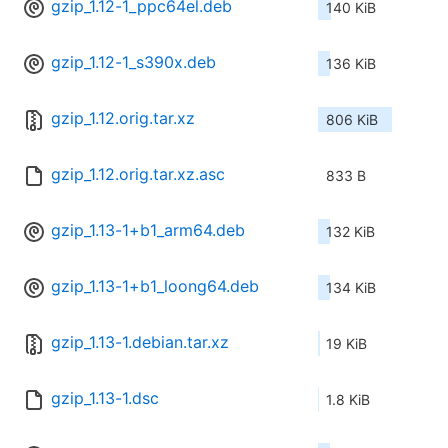
gzip_1.12-1_ppc64el.deb
140 KiB
gzip_1.12-1_s390x.deb
136 KiB
gzip_1.12.orig.tar.xz
806 KiB
gzip_1.12.orig.tar.xz.asc
833 B
gzip_1.13-1+b1_arm64.deb
132 KiB
gzip_1.13-1+b1_loong64.deb
134 KiB
gzip_1.13-1.debian.tar.xz
19 KiB
gzip_1.13-1.dsc
1.8 KiB