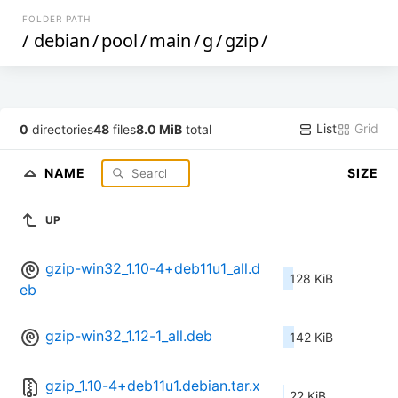
FOLDER PATH
/
debian
/
pool
/
main
/
g
/
gzip
/
List
Grid
0
directories
48
files
8.0 MiB
total
NAME
SIZE
UP
gzip-win32_1.10-4+deb11u1_all.d
128 KiB
eb
gzip-win32_1.12-1_all.deb
142 KiB
gzip_1.10-4+deb11u1.debian.tar.x
22 KiB