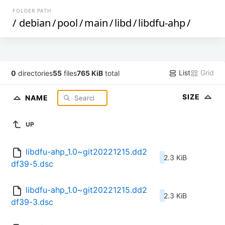
FOLDER PATH
/
debian
/
pool
/
main
/
libd
/
libdfu-ahp
/
List
Grid
0
directories
55
files
765 KiB
total
SIZE
NAME
UP
libdfu-ahp_1.0~git20221215.dd2
2.3 KiB
df39-5.dsc
libdfu-ahp_1.0~git20221215.dd2
2.3 KiB
df39-3.dsc