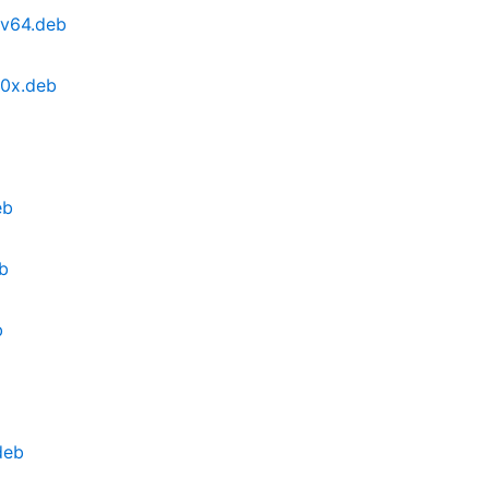
cv64.deb
90x.deb
eb
eb
b
deb