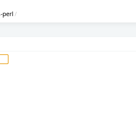
s-perl
/