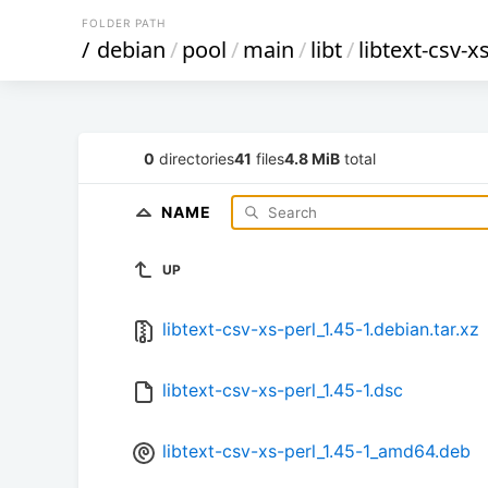
FOLDER PATH
/
debian
/
pool
/
main
/
libt
/
libtext-csv-x
0
directories
41
files
4.8 MiB
total
NAME
UP
libtext-csv-xs-perl_1.45-1.debian.tar.xz
libtext-csv-xs-perl_1.45-1.dsc
libtext-csv-xs-perl_1.45-1_amd64.deb