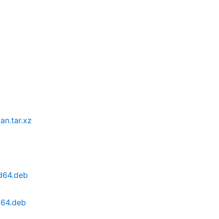
an.tar.xz
md64.deb
m64.deb