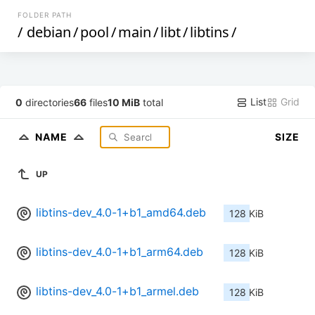
FOLDER PATH
/
debian
/
pool
/
main
/
libt
/
libtins
/
List
Grid
0
directories
66
files
10 MiB
total
NAME
SIZE
UP
libtins-dev_4.0-1+b1_amd64.deb
128 KiB
libtins-dev_4.0-1+b1_arm64.deb
128 KiB
libtins-dev_4.0-1+b1_armel.deb
128 KiB