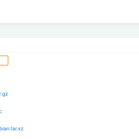
r.gz
c
ian.tar.xz