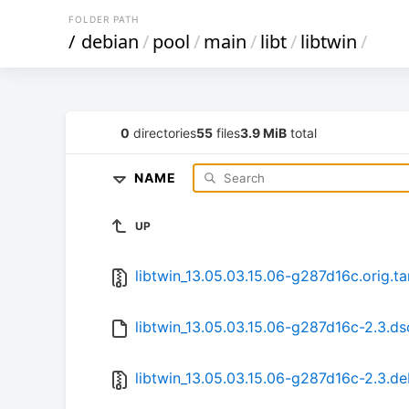
FOLDER PATH
/
debian
/
pool
/
main
/
libt
/
libtwin
/
0
directories
55
files
3.9 MiB
total
NAME
UP
libtwin_13.05.03.15.06-g287d16c.orig.ta
libtwin_13.05.03.15.06-g287d16c-2.3.ds
libtwin_13.05.03.15.06-g287d16c-2.3.deb