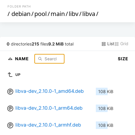
FOLDER PATH
/
debian
/
pool
/
main
/
libv
/
libva
/
List
Grid
0
directories
215
files
9.2 MiB
total
NAME
SIZE
UP
libva-dev_2.10.0-1_amd64.deb
108 KiB
libva-dev_2.10.0-1_arm64.deb
108 KiB
libva-dev_2.10.0-1_armhf.deb
108 KiB