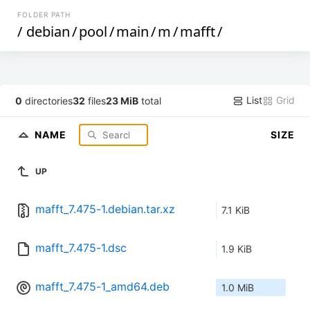
FOLDER PATH
/
debian
/
pool
/
main
/
m
/
mafft
/
List
Grid
0
directories
32
files
23 MiB
total
NAME
SIZE
UP
mafft_7.475-1.debian.tar.xz
7.1 KiB
mafft_7.475-1.dsc
1.9 KiB
mafft_7.475-1_amd64.deb
1.0 MiB