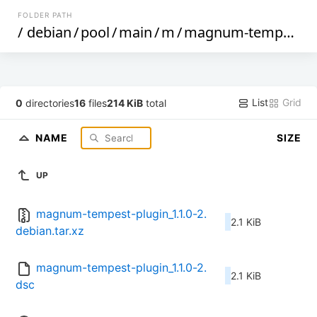
FOLDER PATH
/
debian
/
pool
/
main
/
m
/
magnum-tempest-plugin
List
Grid
0
directories
16
files
214 KiB
total
NAME
SIZE
UP
magnum-tempest-plugin_1.1.0-2.
2.1 KiB
debian.tar.xz
magnum-tempest-plugin_1.1.0-2.
2.1 KiB
dsc