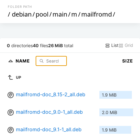
FOLDER PATH
/
debian
/
pool
/
main
/
m
/
mailfromd
/
List
Grid
0
directories
40
files
26 MiB
total
NAME
SIZE
UP
mailfromd-doc_8.15-2_all.deb
1.9 MiB
mailfromd-doc_9.0-1_all.deb
2.0 MiB
mailfromd-doc_9.1-1_all.deb
1.9 MiB