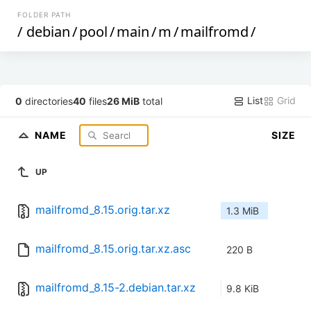
FOLDER PATH
/
debian
/
pool
/
main
/
m
/
mailfromd
/
List
Grid
0
directories
40
files
26 MiB
total
NAME
SIZE
UP
mailfromd_8.15.orig.tar.xz
1.3 MiB
mailfromd_8.15.orig.tar.xz.asc
220 B
mailfromd_8.15-2.debian.tar.xz
9.8 KiB