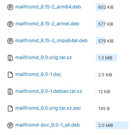
mailfromd_8.15-2_arm64.deb
602 KiB
mailfromd_8.15-2_armel.deb
577 KiB
mailfromd_8.15-2_mips64el.deb
579 KiB
mailfromd_9.0.orig.tar.xz
1.3 MiB
mailfromd_9.0-1.dsc
2.5 KiB
mailfromd_9.0-1.debian.tar.xz
12 KiB
mailfromd_9.0.orig.tar.xz.asc
195 B
mailfromd-doc_9.0-1_all.deb
2.0 MiB