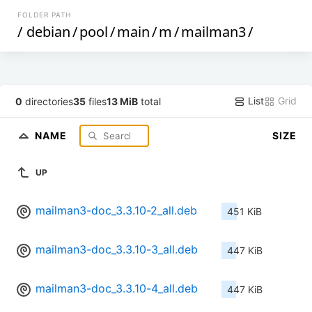
FOLDER PATH
/
debian
/
pool
/
main
/
m
/
mailman3
/
List
Grid
0
directories
35
files
13 MiB
total
NAME
SIZE
UP
mailman3-doc_3.3.10-2_all.deb
451 KiB
mailman3-doc_3.3.10-3_all.deb
447 KiB
mailman3-doc_3.3.10-4_all.deb
447 KiB