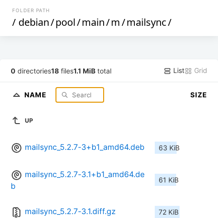
FOLDER PATH
/
debian
/
pool
/
main
/
m
/
mailsync
/
List
Grid
0
directories
18
files
1.1 MiB
total
NAME
SIZE
UP
mailsync_5.2.7-3+b1_amd64.deb
63 KiB
mailsync_5.2.7-3.1+b1_amd64.de
61 KiB
b
mailsync_5.2.7-3.1.diff.gz
72 KiB