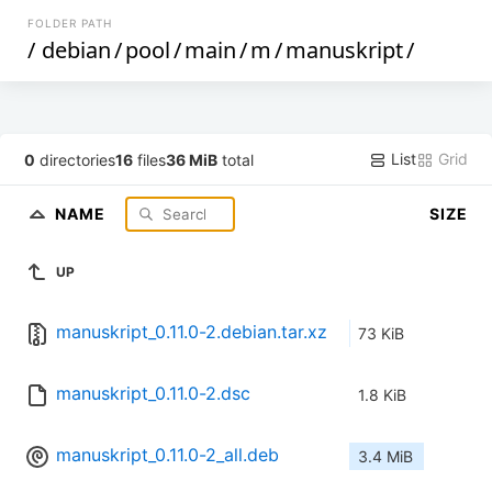
FOLDER PATH
/
debian
/
pool
/
main
/
m
/
manuskript
/
List
Grid
0
directories
16
files
36 MiB
total
NAME
SIZE
UP
manuskript_0.11.0-2.debian.tar.xz
73 KiB
manuskript_0.11.0-2.dsc
1.8 KiB
manuskript_0.11.0-2_all.deb
3.4 MiB