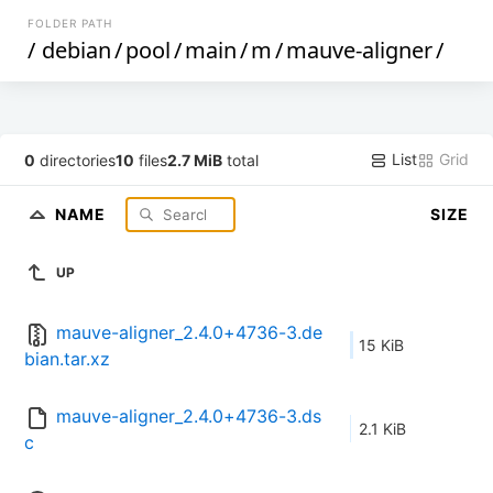
FOLDER PATH
/
debian
/
pool
/
main
/
m
/
mauve-aligner
/
List
Grid
0
directories
10
files
2.7 MiB
total
NAME
SIZE
UP
mauve-aligner_2.4.0+4736-3.de
15 KiB
bian.tar.xz
mauve-aligner_2.4.0+4736-3.ds
2.1 KiB
c