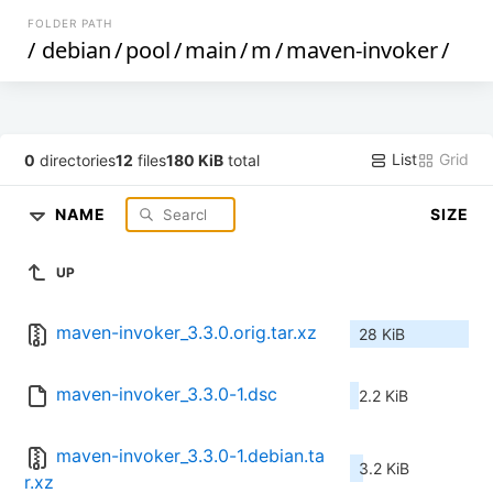
FOLDER PATH
/
debian
/
pool
/
main
/
m
/
maven-invoker
/
List
Grid
0
directories
12
files
180 KiB
total
NAME
SIZE
UP
maven-invoker_3.3.0.orig.tar.xz
28 KiB
maven-invoker_3.3.0-1.dsc
2.2 KiB
maven-invoker_3.3.0-1.debian.ta
3.2 KiB
r.xz