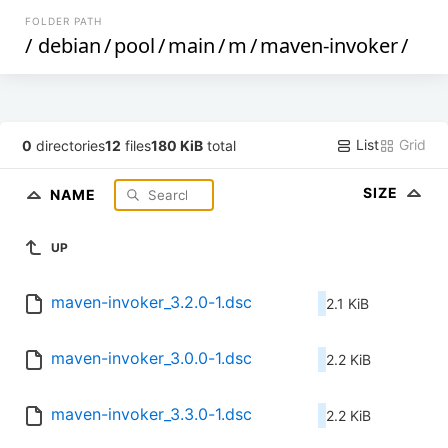
FOLDER PATH
/
debian
/
pool
/
main
/
m
/
maven-invoker
/
List
Grid
0
directories
12
files
180 KiB
total
SIZE
NAME
UP
maven-invoker_3.2.0-1.dsc
2.1 KiB
maven-invoker_3.0.0-1.dsc
2.2 KiB
maven-invoker_3.3.0-1.dsc
2.2 KiB