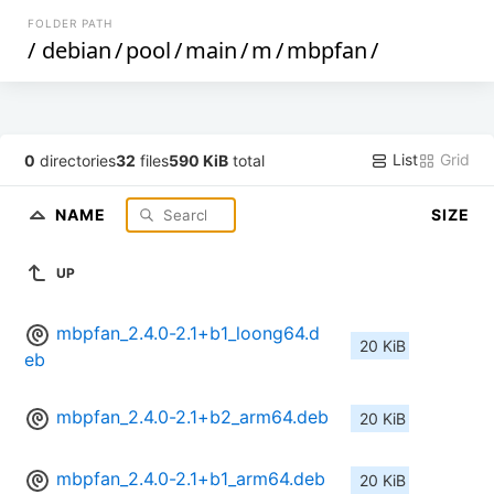
FOLDER PATH
/
debian
/
pool
/
main
/
m
/
mbpfan
/
List
Grid
0
directories
32
files
590 KiB
total
NAME
SIZE
UP
mbpfan_2.4.0-2.1+b1_loong64.d
20 KiB
eb
mbpfan_2.4.0-2.1+b2_arm64.deb
20 KiB
mbpfan_2.4.0-2.1+b1_arm64.deb
20 KiB