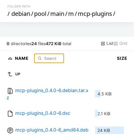
FOLDER PATH
/
debian
/
pool
/
main
/
m
/
mcp-plugins
/
List
Grid
0
directories
24
files
472 KiB
total
NAME
SIZE
UP
mcp-plugins_0.4.0-6.debian.tar.x
4.5 KiB
z
mcp-plugins_0.4.0-6.dsc
2.1 KiB
mcp-plugins_0.4.0-6_amd64.deb
24 KiB