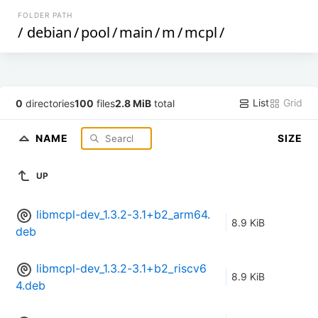
FOLDER PATH
/
debian
/
pool
/
main
/
m
/
mcpl
/
List
Grid
0
directories
100
files
2.8 MiB
total
NAME
SIZE
UP
libmcpl-dev_1.3.2-3.1+b2_arm64.
8.9 KiB
deb
libmcpl-dev_1.3.2-3.1+b2_riscv6
8.9 KiB
4.deb