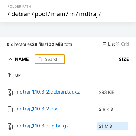
FOLDER PATH
/
debian
/
pool
/
main
/
m
/
mdtraj
/
List
Grid
0
directories
28
files
102 MiB
total
NAME
SIZE
UP
mdtraj_1.10.3-2.debian.tar.xz
293 KiB
mdtraj_1.10.3-2.dsc
2.6 KiB
mdtraj_1.10.3.orig.tar.gz
21 MiB