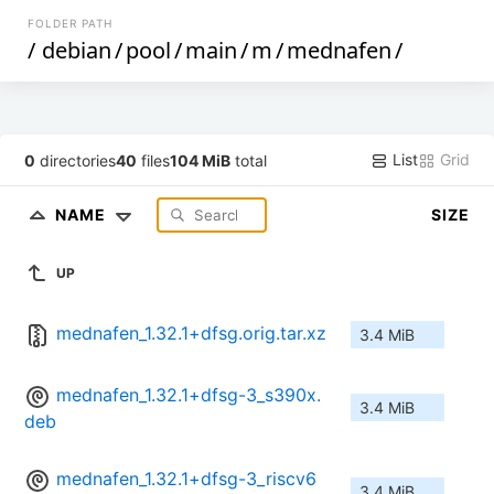
FOLDER PATH
/
debian
/
pool
/
main
/
m
/
mednafen
/
List
Grid
0
directories
40
files
104 MiB
total
NAME
SIZE
UP
mednafen_1.32.1+dfsg.orig.tar.xz
3.4 MiB
mednafen_1.32.1+dfsg-3_s390x.
3.4 MiB
deb
mednafen_1.32.1+dfsg-3_riscv6
3.4 MiB