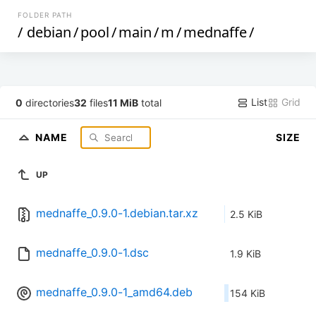
FOLDER PATH
/
debian
/
pool
/
main
/
m
/
mednaffe
/
List
Grid
0
directories
32
files
11 MiB
total
NAME
SIZE
UP
mednaffe_0.9.0-1.debian.tar.xz
2.5 KiB
mednaffe_0.9.0-1.dsc
1.9 KiB
mednaffe_0.9.0-1_amd64.deb
154 KiB