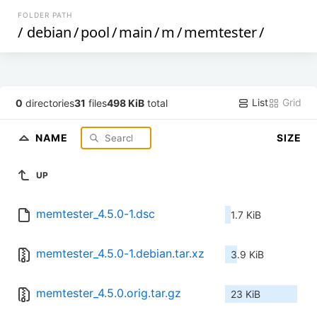
FOLDER PATH
/
debian
/
pool
/
main
/
m
/
memtester
/
List
Grid
0
directories
31
files
498 KiB
total
NAME
SIZE
UP
memtester_4.5.0-1.dsc
1.7 KiB
memtester_4.5.0-1.debian.tar.xz
3.9 KiB
memtester_4.5.0.orig.tar.gz
23 KiB