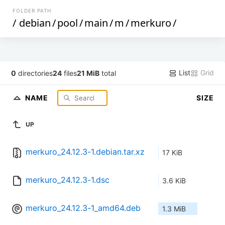
FOLDER PATH
/
debian
/
pool
/
main
/
m
/
merkuro
/
List
Grid
0
directories
24
files
21 MiB
total
NAME
SIZE
UP
merkuro_24.12.3-1.debian.tar.xz
17 KiB
merkuro_24.12.3-1.dsc
3.6 KiB
merkuro_24.12.3-1_amd64.deb
1.3 MiB