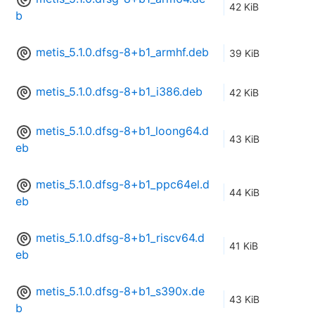
42 KiB
b
metis_5.1.0.dfsg-8+b1_armhf.deb
39 KiB
metis_5.1.0.dfsg-8+b1_i386.deb
42 KiB
metis_5.1.0.dfsg-8+b1_loong64.d
43 KiB
eb
metis_5.1.0.dfsg-8+b1_ppc64el.d
44 KiB
eb
metis_5.1.0.dfsg-8+b1_riscv64.d
41 KiB
eb
metis_5.1.0.dfsg-8+b1_s390x.de
43 KiB
b