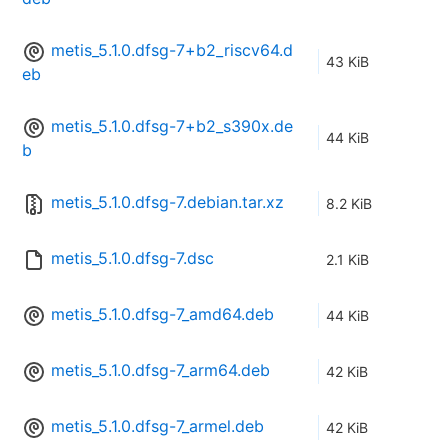
metis_5.1.0.dfsg-7+b2_riscv64.d
43 KiB
eb
metis_5.1.0.dfsg-7+b2_s390x.de
44 KiB
b
metis_5.1.0.dfsg-7.debian.tar.xz
8.2 KiB
metis_5.1.0.dfsg-7.dsc
2.1 KiB
metis_5.1.0.dfsg-7_amd64.deb
44 KiB
metis_5.1.0.dfsg-7_arm64.deb
42 KiB
metis_5.1.0.dfsg-7_armel.deb
42 KiB