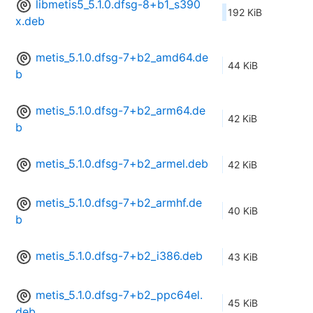
libmetis5_5.1.0.dfsg-8+b1_s390
192 KiB
x.deb
metis_5.1.0.dfsg-7+b2_amd64.de
44 KiB
b
metis_5.1.0.dfsg-7+b2_arm64.de
42 KiB
b
metis_5.1.0.dfsg-7+b2_armel.deb
42 KiB
metis_5.1.0.dfsg-7+b2_armhf.de
40 KiB
b
metis_5.1.0.dfsg-7+b2_i386.deb
43 KiB
metis_5.1.0.dfsg-7+b2_ppc64el.
45 KiB
deb