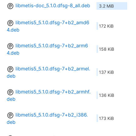
libmetis-doc_5.1.0.dfsg-8_all.deb
3.2 MiB
libmetis5_5.1.0.dfsg-7+b2_amd6
172 KiB
4.deb
libmetis5_5.1.0.dfsg-7+b2_arm6
158 KiB
4.deb
libmetis5_5.1.0.dfsg-7+b2_armel.
137 KiB
deb
libmetis5_5.1.0.dfsg-7+b2_armhf.
136 KiB
deb
libmetis5_5.1.0.dfsg-7+b2_i386.
173 KiB
deb