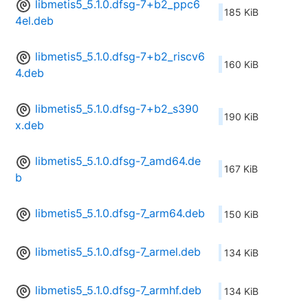
libmetis5_5.1.0.dfsg-7+b2_ppc6
185 KiB
4el.deb
libmetis5_5.1.0.dfsg-7+b2_riscv6
160 KiB
4.deb
libmetis5_5.1.0.dfsg-7+b2_s390
190 KiB
x.deb
libmetis5_5.1.0.dfsg-7_amd64.de
167 KiB
b
libmetis5_5.1.0.dfsg-7_arm64.deb
150 KiB
libmetis5_5.1.0.dfsg-7_armel.deb
134 KiB
libmetis5_5.1.0.dfsg-7_armhf.deb
134 KiB