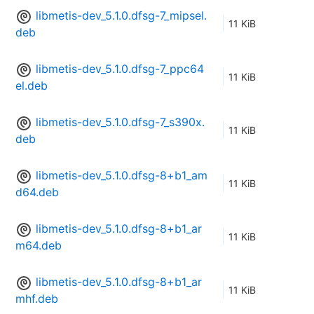
libmetis-dev_5.1.0.dfsg-7_mipsel.
11 KiB
deb
libmetis-dev_5.1.0.dfsg-7_ppc64
11 KiB
el.deb
libmetis-dev_5.1.0.dfsg-7_s390x.
11 KiB
deb
libmetis-dev_5.1.0.dfsg-8+b1_am
11 KiB
d64.deb
libmetis-dev_5.1.0.dfsg-8+b1_ar
11 KiB
m64.deb
libmetis-dev_5.1.0.dfsg-8+b1_ar
11 KiB
mhf.deb