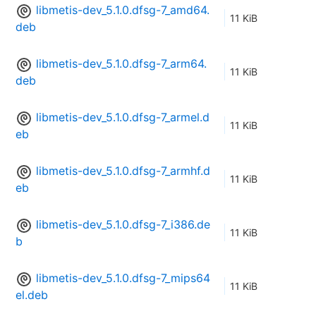
libmetis-dev_5.1.0.dfsg-7_amd64.
11 KiB
deb
libmetis-dev_5.1.0.dfsg-7_arm64.
11 KiB
deb
libmetis-dev_5.1.0.dfsg-7_armel.d
11 KiB
eb
libmetis-dev_5.1.0.dfsg-7_armhf.d
11 KiB
eb
libmetis-dev_5.1.0.dfsg-7_i386.de
11 KiB
b
libmetis-dev_5.1.0.dfsg-7_mips64
11 KiB
el.deb