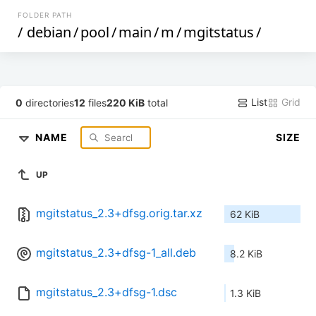
FOLDER PATH
/
debian
/
pool
/
main
/
m
/
mgitstatus
/
List
Grid
0
directories
12
files
220 KiB
total
NAME
SIZE
UP
mgitstatus_2.3+dfsg.orig.tar.xz
62 KiB
mgitstatus_2.3+dfsg-1_all.deb
8.2 KiB
mgitstatus_2.3+dfsg-1.dsc
1.3 KiB