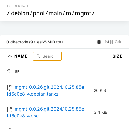
FOLDER PATH
/
debian
/
pool
/
main
/
m
/
mgmt
/
List
Grid
0
directories
9
files
65 MiB
total
NAME
SIZE
UP
mgmt_0.0.26.git.2024.10.25.85e
20 KiB
1d6c0e8-4.debian.tar.xz
mgmt_0.0.26.git.2024.10.25.85e
3.4 KiB
1d6c0e8-4.dsc