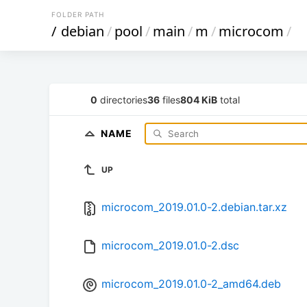
FOLDER PATH
/
debian
/
pool
/
main
/
m
/
microcom
/
0
directories
36
files
804 KiB
total
NAME
UP
microcom_2019.01.0-2.debian.tar.xz
microcom_2019.01.0-2.dsc
microcom_2019.01.0-2_amd64.deb