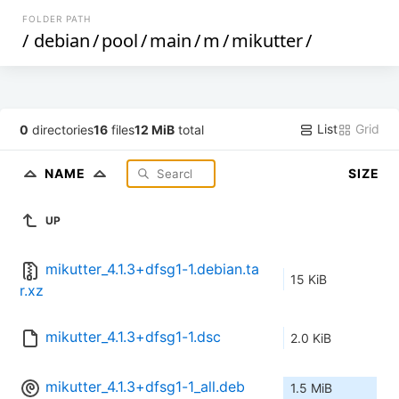
FOLDER PATH
/
debian
/
pool
/
main
/
m
/
mikutter
/
List
Grid
0
directories
16
files
12 MiB
total
NAME
SIZE
UP
mikutter_4.1.3+dfsg1-1.debian.ta
15 KiB
r.xz
mikutter_4.1.3+dfsg1-1.dsc
2.0 KiB
mikutter_4.1.3+dfsg1-1_all.deb
1.5 MiB