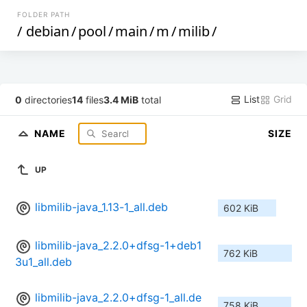
FOLDER PATH
/
debian
/
pool
/
main
/
m
/
milib
/
List
Grid
0
directories
14
files
3.4 MiB
total
NAME
SIZE
UP
libmilib-java_1.13-1_all.deb
602 KiB
libmilib-java_2.2.0+dfsg-1+deb1
762 KiB
3u1_all.deb
libmilib-java_2.2.0+dfsg-1_all.de
758 KiB