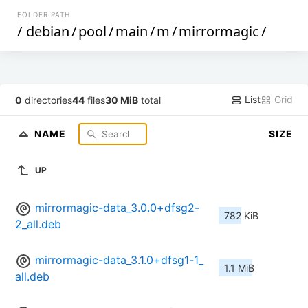
FOLDER PATH
/
debian
/
pool
/
main
/
m
/
mirrormagic
/
List
Grid
0
directories
44
files
30 MiB
total
NAME
SIZE
UP
mirrormagic-data_3.0.0+dfsg2-
782 KiB
2_all.deb
mirrormagic-data_3.1.0+dfsg1-1_
1.1 MiB
all.deb