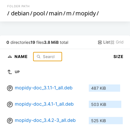
FOLDER PATH
/
debian
/
pool
/
main
/
m
/
mopidy
/
List
Grid
0
directories
19
files
3.8 MiB
total
NAME
SIZE
UP
mopidy-doc_3.1.1-1_all.deb
487 KiB
mopidy-doc_3.4.1-1_all.deb
503 KiB
mopidy-doc_3.4.2-3_all.deb
525 KiB