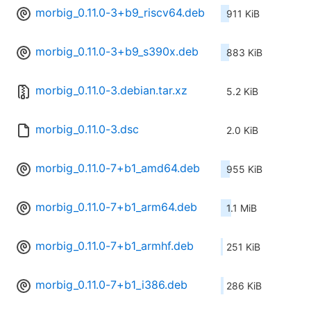
morbig_0.11.0-3+b9_riscv64.deb
911 KiB
morbig_0.11.0-3+b9_s390x.deb
883 KiB
morbig_0.11.0-3.debian.tar.xz
5.2 KiB
morbig_0.11.0-3.dsc
2.0 KiB
morbig_0.11.0-7+b1_amd64.deb
955 KiB
morbig_0.11.0-7+b1_arm64.deb
1.1 MiB
morbig_0.11.0-7+b1_armhf.deb
251 KiB
morbig_0.11.0-7+b1_i386.deb
286 KiB