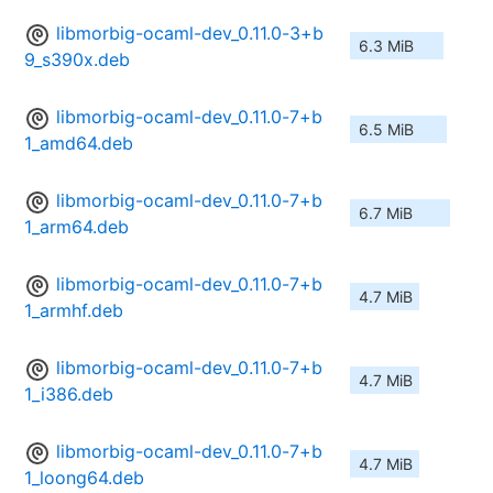
libmorbig-ocaml-dev_0.11.0-3+b
6.3 MiB
9_s390x.deb
libmorbig-ocaml-dev_0.11.0-7+b
6.5 MiB
1_amd64.deb
libmorbig-ocaml-dev_0.11.0-7+b
6.7 MiB
1_arm64.deb
libmorbig-ocaml-dev_0.11.0-7+b
4.7 MiB
1_armhf.deb
libmorbig-ocaml-dev_0.11.0-7+b
4.7 MiB
1_i386.deb
libmorbig-ocaml-dev_0.11.0-7+b
4.7 MiB
1_loong64.deb