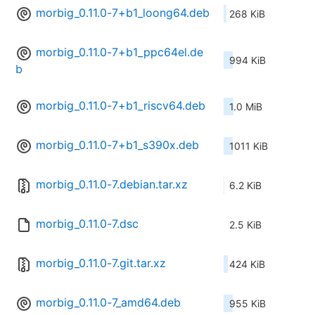
morbig_0.11.0-7+b1_loong64.deb
268 KiB
morbig_0.11.0-7+b1_ppc64el.de
994 KiB
b
morbig_0.11.0-7+b1_riscv64.deb
1.0 MiB
morbig_0.11.0-7+b1_s390x.deb
1011 KiB
morbig_0.11.0-7.debian.tar.xz
6.2 KiB
morbig_0.11.0-7.dsc
2.5 KiB
morbig_0.11.0-7.git.tar.xz
424 KiB
morbig_0.11.0-7_amd64.deb
955 KiB