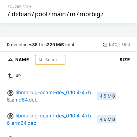
FOLDER PATH
/
debian
/
pool
/
main
/
m
/
morbig
/
List
Grid
0
directories
85
files
229 MiB
total
NAME
SIZE
UP
libmorbig-ocaml-dev_0.10.4-4+b
4.5 MiB
6_amd64.deb
libmorbig-ocaml-dev_0.10.4-4+b
4.6 MiB
6_arm64.deb