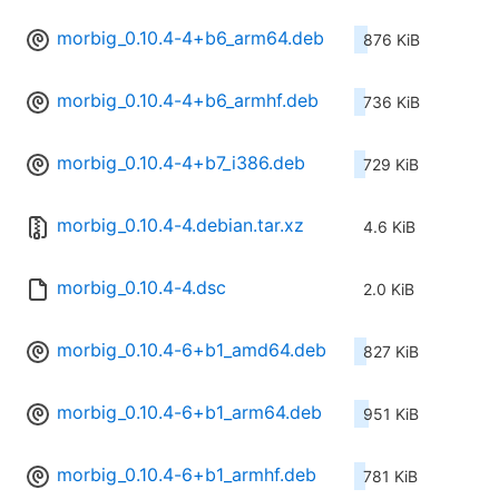
morbig_0.10.4-4+b6_arm64.deb
876 KiB
morbig_0.10.4-4+b6_armhf.deb
736 KiB
morbig_0.10.4-4+b7_i386.deb
729 KiB
morbig_0.10.4-4.debian.tar.xz
4.6 KiB
morbig_0.10.4-4.dsc
2.0 KiB
morbig_0.10.4-6+b1_amd64.deb
827 KiB
morbig_0.10.4-6+b1_arm64.deb
951 KiB
morbig_0.10.4-6+b1_armhf.deb
781 KiB