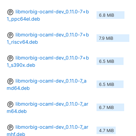
libmorbig-ocaml-dev_0.11.0-7+b
6.8 MiB
1_ppc64el.deb
libmorbig-ocaml-dev_0.11.0-7+b
7.9 MiB
1_riscv64.deb
libmorbig-ocaml-dev_0.11.0-7+b
6.5 MiB
1_s390x.deb
libmorbig-ocaml-dev_0.11.0-7_a
6.5 MiB
md64.deb
libmorbig-ocaml-dev_0.11.0-7_ar
6.7 MiB
m64.deb
libmorbig-ocaml-dev_0.11.0-7_ar
4.7 MiB
mhf.deb