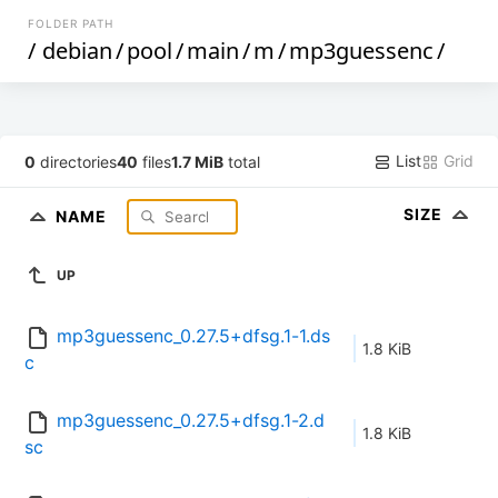
FOLDER PATH
/
debian
/
pool
/
main
/
m
/
mp3guessenc
/
List
Grid
0
directories
40
files
1.7 MiB
total
SIZE
NAME
UP
mp3guessenc_0.27.5+dfsg.1-1.ds
1.8 KiB
c
mp3guessenc_0.27.5+dfsg.1-2.d
1.8 KiB
sc