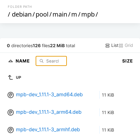
FOLDER PATH
/
debian
/
pool
/
main
/
m
/
mpb
/
List
Grid
0
directories
126
files
22 MiB
total
NAME
SIZE
UP
mpb-dev_1.11.1-3_amd64.deb
11 KiB
mpb-dev_1.11.1-3_arm64.deb
11 KiB
mpb-dev_1.11.1-3_armhf.deb
11 KiB