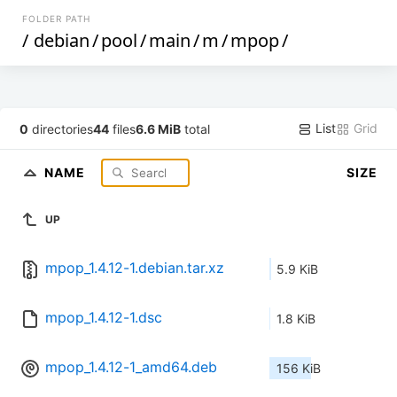
FOLDER PATH
/
debian
/
pool
/
main
/
m
/
mpop
/
List
Grid
0
directories
44
files
6.6 MiB
total
NAME
SIZE
UP
mpop_1.4.12-1.debian.tar.xz
5.9 KiB
mpop_1.4.12-1.dsc
1.8 KiB
mpop_1.4.12-1_amd64.deb
156 KiB