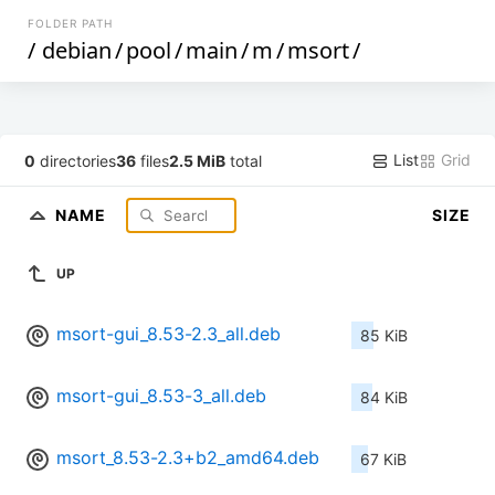
FOLDER PATH
/
debian
/
pool
/
main
/
m
/
msort
/
List
Grid
0
directories
36
files
2.5 MiB
total
NAME
SIZE
UP
msort-gui_8.53-2.3_all.deb
85 KiB
msort-gui_8.53-3_all.deb
84 KiB
msort_8.53-2.3+b2_amd64.deb
67 KiB