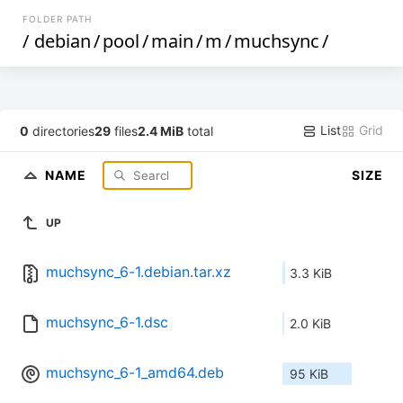
FOLDER PATH
/
debian
/
pool
/
main
/
m
/
muchsync
/
List
Grid
0
directories
29
files
2.4 MiB
total
NAME
SIZE
UP
muchsync_6-1.debian.tar.xz
3.3 KiB
muchsync_6-1.dsc
2.0 KiB
muchsync_6-1_amd64.deb
95 KiB