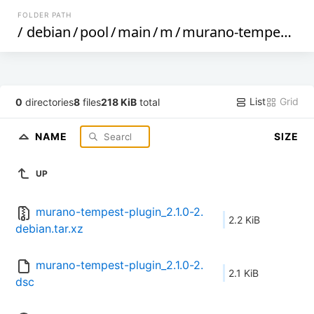
FOLDER PATH
/
debian
/
pool
/
main
/
m
/
murano-tempest-plugin
List
Grid
0
directories
8
files
218 KiB
total
NAME
SIZE
UP
murano-tempest-plugin_2.1.0-2.
2.2 KiB
debian.tar.xz
murano-tempest-plugin_2.1.0-2.
2.1 KiB
dsc