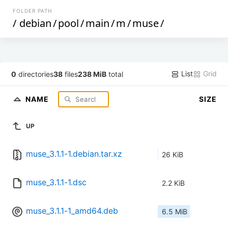
FOLDER PATH
/
debian
/
pool
/
main
/
m
/
muse
/
List
Grid
0
directories
38
files
238 MiB
total
NAME
SIZE
UP
muse_3.1.1-1.debian.tar.xz
26 KiB
muse_3.1.1-1.dsc
2.2 KiB
muse_3.1.1-1_amd64.deb
6.5 MiB