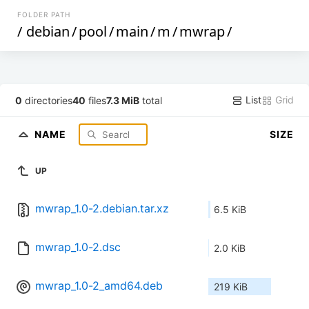
FOLDER PATH
/
debian
/
pool
/
main
/
m
/
mwrap
/
List
Grid
0
directories
40
files
7.3 MiB
total
NAME
SIZE
UP
mwrap_1.0-2.debian.tar.xz
6.5 KiB
mwrap_1.0-2.dsc
2.0 KiB
mwrap_1.0-2_amd64.deb
219 KiB