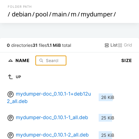
FOLDER PATH
/
debian
/
pool
/
main
/
m
/
mydumper
/
List
Grid
0
directories
31
files
1.1 MiB
total
NAME
SIZE
UP
mydumper-doc_0.10.1-1+deb12u
26 KiB
2_all.deb
mydumper-doc_0.10.1-1_all.deb
25 KiB
mydumper-doc_0.10.1-2_all.deb
25 KiB