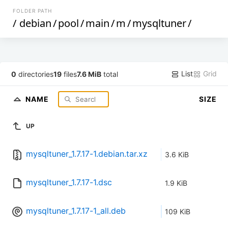
FOLDER PATH
/
debian
/
pool
/
main
/
m
/
mysqltuner
/
List
Grid
0
directories
19
files
7.6 MiB
total
NAME
SIZE
UP
mysqltuner_1.7.17-1.debian.tar.xz
3.6 KiB
mysqltuner_1.7.17-1.dsc
1.9 KiB
mysqltuner_1.7.17-1_all.deb
109 KiB