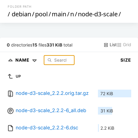
FOLDER PATH
/
debian
/
pool
/
main
/
n
/
node-d3-scale
/
List
Grid
0
directories
15
files
331 KiB
total
NAME
SIZE
UP
node-d3-scale_2.2.2.orig.tar.gz
72 KiB
node-d3-scale_2.2.2-6_all.deb
31 KiB
node-d3-scale_2.2.2-6.dsc
2.2 KiB