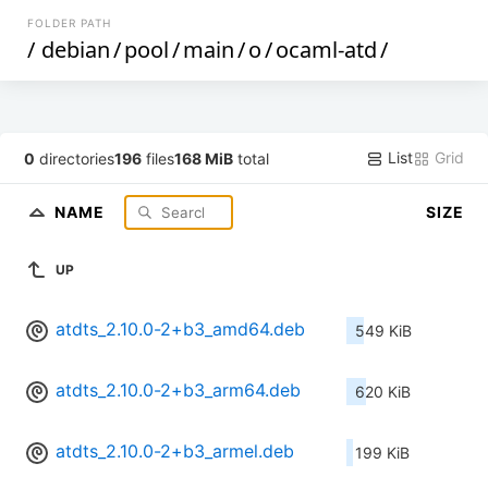
FOLDER PATH
/
debian
/
pool
/
main
/
o
/
ocaml-atd
/
List
Grid
0
directories
196
files
168 MiB
total
NAME
SIZE
UP
atdts_2.10.0-2+b3_amd64.deb
549 KiB
atdts_2.10.0-2+b3_arm64.deb
620 KiB
atdts_2.10.0-2+b3_armel.deb
199 KiB